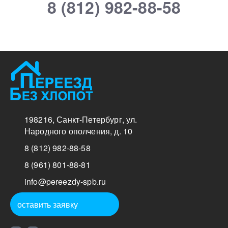
8 (812) 982-88-58
монтаж, сборка/
Макси
разборка,
мальн
упаковка,
1000 ₽/час
ый
погрузка и
выгрузка, вынос
мусора
198216
,
Санкт-Петербург
,
ул.
Народного ополчения, д. 10
8 (812) 982-88-58
8 (961) 801-88-81
info@pereezdy-spb.ru
оставить заявку