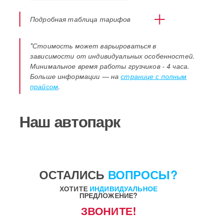
Подробная таблица тарифов
Тариф
Что включено
Цена за 1 грузчика
*Стоимость может варьироваться в
зависимости от индивидуальных особенностей.
Мини
Погрузочно-
Минимальное время работы грузчиков - 4 часа.
мальн
разгрузочные
800 ₽/час
Больше информации — на
странице с полным
ый
работы
прайсом
.
Упаковка,
Станд
перестановка,
артны
погрузка и
900 ₽/час
Наш автопарк
й
выгрузка, вынос
мусора
Сборка/
разборка,
Комф
упаковка,
ОСТАЛИСЬ
ВОПРОСЫ?
ортны
950 ₽/час
погрузка и
й
выгрузка, вынос
ХОТИТЕ
ИНДИВИДУАЛЬНОЕ
мусора
ПРЕДЛОЖЕНИЕ?
ЗВОНИТЕ!
Демонтаж/